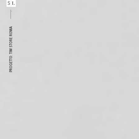
Sanitario
Terziario
PROGETTO: TIM STORE ROMA
Tim – Flagship store Milano
Poste Milanofil
Vivigas
Enel Roma via Nizza
Punti Enel
Tim Store Roma
scheda progetto