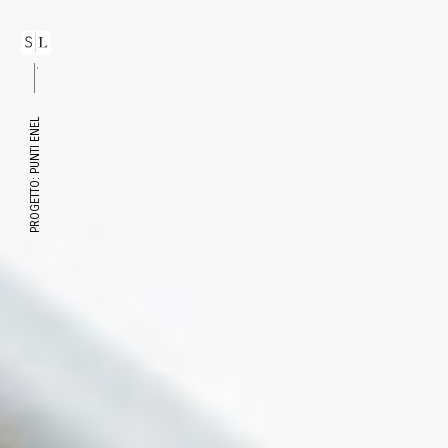
Sanitario
Terziario
Tim – Flagship store Milano
Tim Store Roma
PROGETTO: PUNTI ENEL
Poste Milanofil
Vivigas
Enel Roma via Nizza
Punti Enel
scheda progetto