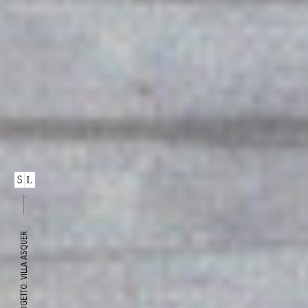
Museale
Residenziale
Retail
Sanitario
Terziario
Appartamento in via Guido d’Arezzo, Roma
Appartamento in via del Seminario, Roma
PROGETTO: VILLA ASQUER
Appartamento in Piazza dell’ Orologio,
Roma
Torre Morro D’Alba
Rocca di Mezzo
Villa Asquer