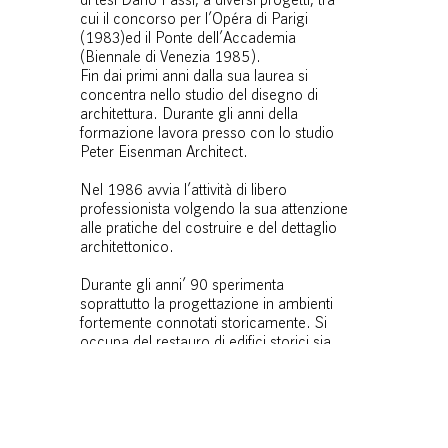
di tesi Dario Passi, a diversi progetti, tra
cui il concorso per l’Opéra di Parigi
(1983)ed il Ponte dell’Accademia
(Biennale di Venezia 1985).
Fin dai primi anni dalla sua laurea si
concentra nello studio del disegno di
architettura. Durante gli anni della
formazione lavora presso con lo studio
Peter Eisenman Architect.
Nel 1986 avvia l’attività di libero
professionista volgendo la sua attenzione
alle pratiche del costruire e del dettaglio
architettonico.
Durante gli anni’ 90 sperimenta
soprattutto la progettazione in ambienti
fortemente connotati storicamente. Si
occupa del restauro di edifici storici sia
ad uso pubblico che residenze private
dimostrando sempre grande sensibilità
per il valore e la bellezza dell’antico.
Durante gli ultimi anni ’90 si dedica alla