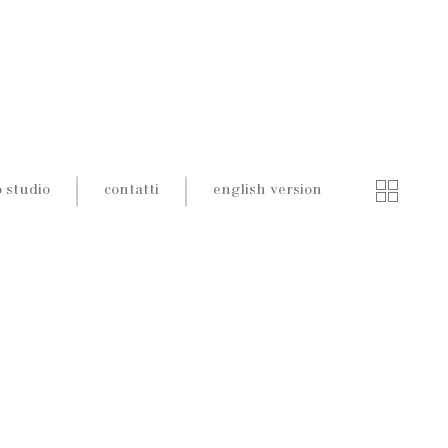
o studio
contatti
english version